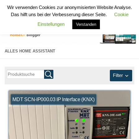
HomeKit Blogger
Wir verwenden Cookies zur anonymisierten Website Analyse.
Zum Inhalt springen
Das hilft uns bei der Verbesserung dieser Seite.
Cookie
Einstellungen
Verstanden
ALLES HOME ASSISTANT
Filter
MDT SCN-IP000.03 IP Interface (KNX)