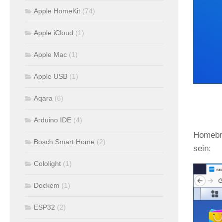
Apple HomeKit
(74)
Apple iCloud
(1)
Apple Mac
(1)
Apple USB
(1)
Aqara
(6)
Arduino IDE
(4)
Homebri
Bosch Smart Home
(2)
sein:
Cololight
(1)
Dockem
(1)
ESP32
(2)