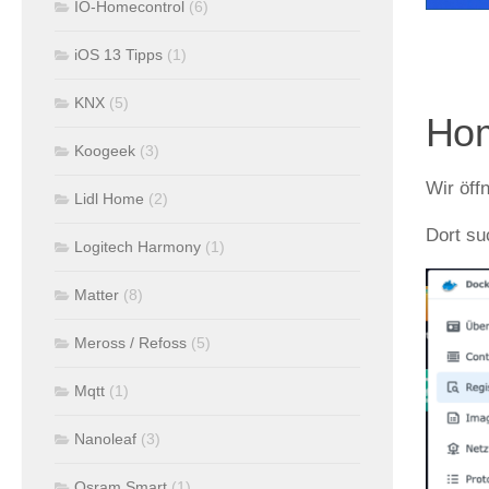
IO-Homecontrol
(6)
iOS 13 Tipps
(1)
KNX
(5)
Hom
Koogeek
(3)
Wir öff
Lidl Home
(2)
Dort su
Logitech Harmony
(1)
Matter
(8)
Meross / Refoss
(5)
Mqtt
(1)
Nanoleaf
(3)
Osram Smart
(1)