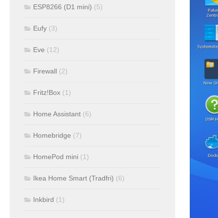
ESP8266 (D1 mini)
(5)
Eufy
(3)
Eve
(12)
Firewall
(2)
Fritz!Box
(1)
Home Assistant
(6)
Homebridge
(7)
HomePod mini
(1)
Ikea Home Smart (Tradfri)
(6)
Inkbird
(1)