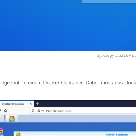
Synology DS218+ L
dge läuft in einem Docker Container. Daher muss das Docker