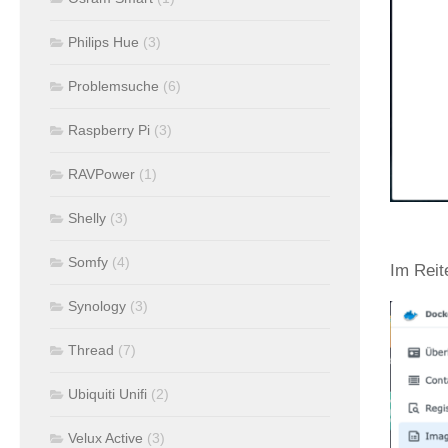
Philips Hue
(3)
Problemsuche
(6)
Raspberry Pi
(3)
RAVPower
(1)
Shelly
(3)
Somfy
(4)
Im Reit
Synology
(3)
Thread
(7)
Ubiquiti Unifi
(2)
Velux Active
(3)