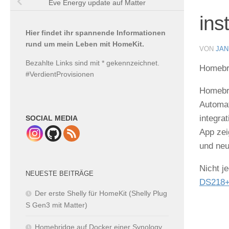
Eve Energy update auf Matter
ins
Hier findet ihr spannende Informationen
rund um mein Leben mit HomeKit.
VON
JAN
Bezahlte Links sind mit * gekennzeichnet.
Homebri
#VerdientProvisionen
Homebri
Automat
integra
SOCIAL MEDIA
App zei
und ne
Nicht j
NEUESTE BEITRÄGE
DS218
Der erste Shelly für HomeKit (Shelly Plug
S Gen3 mit Matter)
Homebridge auf Docker einer Synology