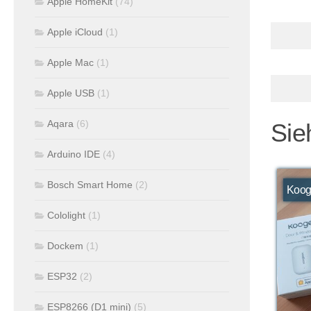
Apple HomeKit
(74)
Apple iCloud
(1)
Apple Mac
(1)
Apple USB
(1)
Aqara
(6)
Sie
Arduino IDE
(4)
Bosch Smart Home
(2)
Koog
Cololight
(1)
Dockem
(1)
ESP32
(2)
ESP8266 (D1 mini)
(5)