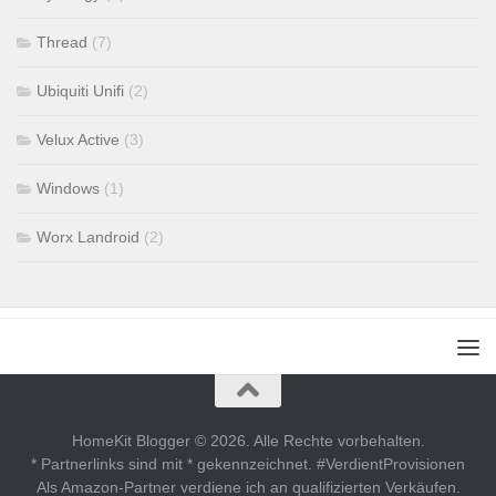
Thread
(7)
Ubiquiti Unifi
(2)
Velux Active
(3)
Windows
(1)
Worx Landroid
(2)
HomeKit Blogger © 2026. Alle Rechte vorbehalten.
* Partnerlinks sind mit * gekennzeichnet. #VerdientProvisionen
Als Amazon-Partner verdiene ich an qualifizierten Verkäufen.