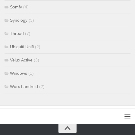
Somfy
(4)
Synology
(3)
Thread
(7)
Ubiquiti Unifi
(2)
Velux Active
(3)
Windows
(1)
Worx Landroid
(2)