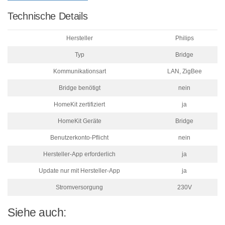
Technische Details
Hersteller
Philips
Typ
Bridge
Kommunikationsart
LAN, ZigBee
Bridge benötigt
nein
HomeKit zertifiziert
ja
HomeKit Geräte
Bridge
Benutzerkonto-Pflicht
nein
Hersteller-App erforderlich
ja
Update nur mit Hersteller-App
ja
Stromversorgung
230V
Siehe auch: