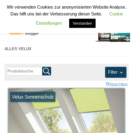
HomeKit Blogger
Wir verwenden Cookies zur anonymisierten Website Analyse.
Zum Inhalt springen
Das hilft uns bei der Verbesserung dieser Seite.
Cookie
Einstellungen
Verstanden
ALLES VELUX
Filter
Reset Filters
Velux Sonnenschutz