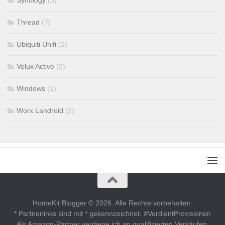
Synology
(3)
Thread
(7)
Ubiquiti Unifi
(2)
Velux Active
(3)
Windows
(1)
Worx Landroid
(2)
HomeKit Blogger © 2026. Alle Rechte vorbehalten.
* Partnerlinks sind mit * gekennzeichnet. #VerdientProvisionen
Als Amazon-Partner verdiene ich an qualifizierten Verkäufen.