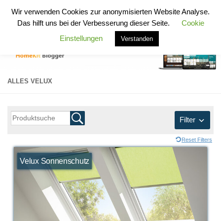
HomeKit Blogger
Wir verwenden Cookies zur anonymisierten Website Analyse.
Zum Inhalt springen
Das hilft uns bei der Verbesserung dieser Seite.
Cookie
Einstellungen
Verstanden
ALLES VELUX
Filter
Reset Filters
Velux Sonnenschutz