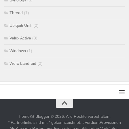
Synology
(3)
Thread
(7)
Ubiquiti Unifi
(2)
Velux Active
(3)
Windows
(1)
Worx Landroid
(2)
HomeKit Blogger © 2026. Alle Rechte vorbehalten.
* Partnerlinks sind mit * gekennzeichnet. #VerdientProvisionen
Als Amazon-Partner verdiene ich an qualifizierten Verkäufen.