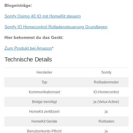
Blogeinträge:
Somfy Oximo 40 IO mit HomeKit steuern
Somfy IO Homecontrol Rolladensteuerung Grundlagen
Hier bekommst du das Gerät:
Zum Produkt bei Amazon
*
Technische Details
Hersteller
Somfy
Typ
Rollladenmotor
Kommunikationsart
IO-Homecontrol
Bridge benötigt
ja (Velux Active)
HomeKit zertifiziert
ja
HomeKit Geräte
Rollladen
Benutzerkonto-Pflicht
ja