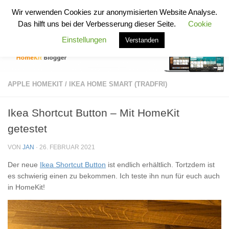
HomeKit Blogger
Wir verwenden Cookies zur anonymisierten Website Analyse.
Zum Inhalt springen
Das hilft uns bei der Verbesserung dieser Seite.
Cookie
Einstellungen
Verstanden
APPLE HOMEKIT
/
IKEA HOME SMART (TRADFRI)
Ikea Shortcut Button – Mit HomeKit
getestet
VON
JAN
·
26. FEBRUAR 2021
Der neue
Ikea Shortcut Button
ist endlich erhältlich. Tortzdem ist
es schwierig einen zu bekommen. Ich teste ihn nun für euch auch
in HomeKit!